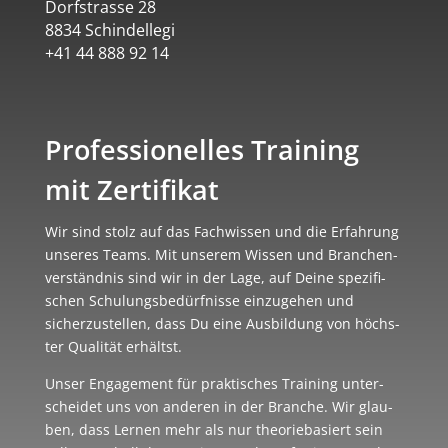
Dorf­strasse 28
8834 Schin­del­legi
+41 44 888 92 14
Professionelles Training
mit Zertifikat
Wir sind stolz auf das Fach­wis­sen und die Erfah­rung
unse­res Teams. Mit unse­rem Wis­sen und Bran­chen­
ver­ständ­nis sind wir in der Lage, auf Deine spe­zi­fi­
schen Schu­lungs­be­dürf­nisse ein­zu­ge­hen und
sicher­zu­stel­len, dass Du eine Aus­bil­dung von höchs­
ter Qua­li­tät erhältst.
Unser Enga­ge­ment für prak­ti­sches Trai­ning unter­
schei­det uns von ande­ren in der Bran­che. Wir glau­
ben, dass Ler­nen mehr als nur theo­rie­ba­siert sein