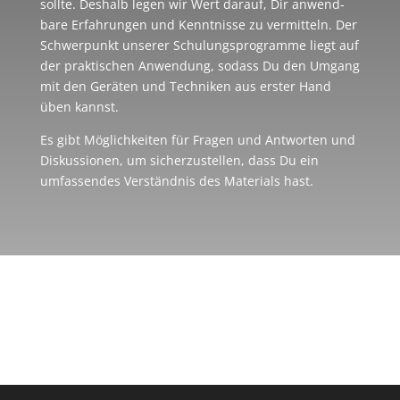
sollte. Des­halb legen wir Wert dar­auf, Dir anwend­
bare Erfah­run­gen und Kennt­nisse zu ver­mit­teln. Der
Schwer­punkt unse­rer Schu­lungs­pro­gramme liegt auf
der prak­ti­schen Anwen­dung, sodass Du den Umgang
mit den Gerä­ten und Tech­ni­ken aus ers­ter Hand
üben kannst.
Es gibt Mög­lich­kei­ten für Fra­gen und Ant­wor­ten und
Dis­kus­sio­nen, um sicher­zu­stel­len, dass Du ein
umfas­sen­des Ver­ständ­nis des Mate­ri­als hast.