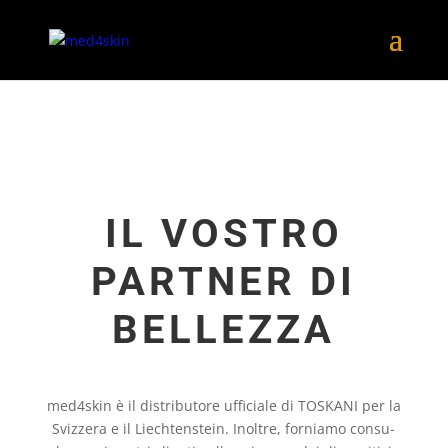
IL VOSTRO
PARTNER DI
BELLEZZA
med4skin è il dis­tri­bu­tore uffi­ci­ale di TOSKANI per la
Svi­z­zera e il Liech­ten­stein. Inoltre, for­niamo con­su­