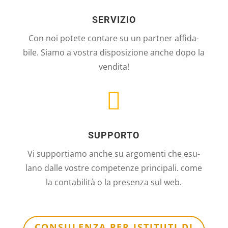
SERVIZIO
Con noi potete con­tare su un part­ner affi­da­
bile. Siamo a vos­tra dis­po­si­zione anche dopo la
ven­dita!

SUPPORTO
Vi sup­port­i­amo anche su argo­menti che esu­
lano dalle vostre com­pe­tenze prin­ci­pali. come
la con­ta­bi­lità o la pre­senza sul web.
CON­SU­LENZA PER ISTI­TUTI DI