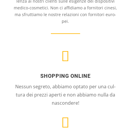
lenza ai nos­tri cli­enti sulle esi­genze dei dis­po­si­tivi
med­ico-cos­me­tici. Non ci affi­diamo a for­ni­tori cinesi,
ma sfrut­ti­amo le nostre rela­zioni con for­ni­tori euro­
pei.

SHOPPING ONLINE
Nes­sun segreto, abbiamo opt­ato per una cul­
tura dei prezzi aperti e non abbiamo nulla da
nas­con­dere!
